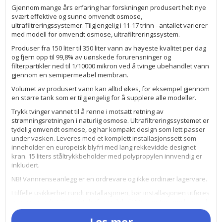
Gjennom mange års erfaring har forskningen produsert helt nye
svært effektive og sunne omvendt osmose,
ultrafiltreringssystemer. Tilgjengelig i 11-17 trinn - antallet varierer
med modell for omvendt osmose, ultrafiltreringssystem.
Produser fra 150 liter til 350 liter vann av høyeste kvalitet per dag
og fjern opp til 99,8% av uønskede forurensninger og
filterpartikler ned til 1/10000 mikron ved å tvinge ubehandlet vann
gjennom en semipermeabel membran.
Volumet av produsert vann kan alltid økes, for eksempel gjennom
en større tank som er tilgjengelig for å supplere alle modeller.
Trykk tvinger vannet til å renne i motsatt retning av
strømningsretningen i naturlig osmose. Ultrafiltreringssystemet er
tydelig omvendt osmose, og har kompakt design som lett passer
under vasken. Leveres med et komplett installasjonssett som
inneholder en europeisk blyfri med lang rekkevidde designet
kran. 15 liters ståltrykkbeholder med polypropylen innvendig er
inkludert.
NB! Vannrenseanlegg er en ordrevare og ikke ordinær lagervare.
I tilfelle usikkerhet rundt installasjonen, bør installasjonen utføres
av en spesialist. Kontakt derfor en lokal VVS-montør som har god
erfaring med omvendt osmoseanlegg.
Les mer