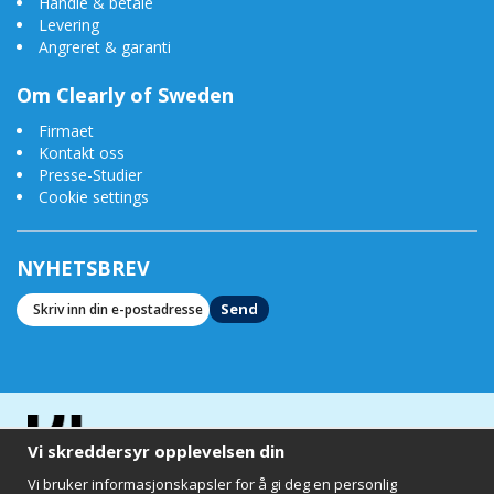
Handle & betale
Levering
Angreret & garanti
Om Clearly of Sweden
Firmaet
Kontakt oss
Presse-Studier
Cookie settings
NYHETSBREV
Send
Vi skreddersyr opplevelsen din
Vi bruker informasjonskapsler for å gi deg en personlig