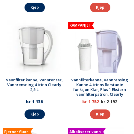
Kjøp
Kjøp
KAMPANJE!
Vannfilter kanne, Vannrenser,
Vannfilterkanne, Vannrensing
Vannrensning 4 trinn Clearly
Kanne 4-trinns flerstadie
2,5 L
funksjon Klar, Plus 1 Ekstern
vannfilterpatron, Clearly
kr 1 136
kr 1 752
kr 2 192
Kjøp
Kjøp
Fjerner fluor
Alkaliserer vann