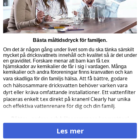
Bästa måltidsdryck för familjen.
Om det är någon gång under livet som du ska tänka särskilt
mycket på dricksvattnets innehåll och kvalitet så är det under
en graviditet. Forskare menar att barn kan få t.ex
hjärnskador av kemikalier de får i sig i vardagen. Många
kemikalier och andra föroreningar finns kranvatten och kan
Att få bättre, godare
vara skadliga för din familjs hälsa.
och hälsosammare dricksvatten behöver varken vara
dyrt eller kräva omfattande installationer. Ett vattenfilter
placeras enkelt t.ex direkt på kranen! Clearly har unika
och effektiva vattenrenare för dig och din familj.
Bättre, godare och hälsosammare kranvatten!
Clearly - Chalmers Teknikpark - 031 69 01 00
Les mer