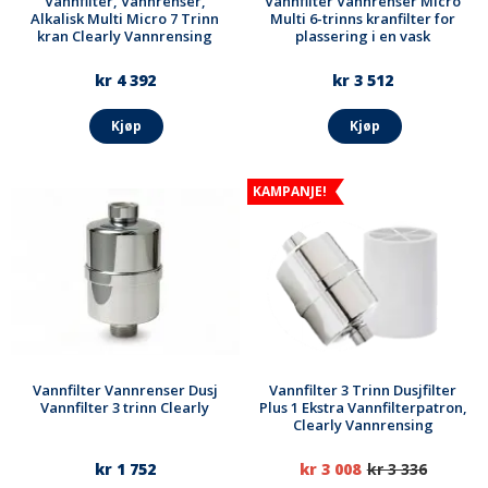
Vannfilter, Vannrenser,
Vannfilter Vannrenser Micro
Alkalisk Multi Micro 7 Trinn
Multi 6-trinns kranfilter for
kran Clearly Vannrensing
plassering i en vask
kr 4 392
kr 3 512
Kjøp
Kjøp
KAMPANJE!
Vannfilter Vannrenser Dusj
Vannfilter 3 Trinn Dusjfilter
Vannfilter 3 trinn Clearly
Plus 1 Ekstra Vannfilterpatron,
Clearly Vannrensing
kr 1 752
kr 3 008
kr 3 336