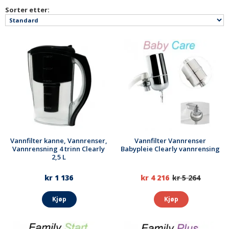
Sorter etter:
Vannfilter kanne, Vannrenser,
Vannfilter Vannrenser
Vannrensning 4 trinn Clearly
Babypleie Clearly vannrensing
2,5 L
kr 1 136
kr 4 216
kr 5 264
Kjøp
Kjøp