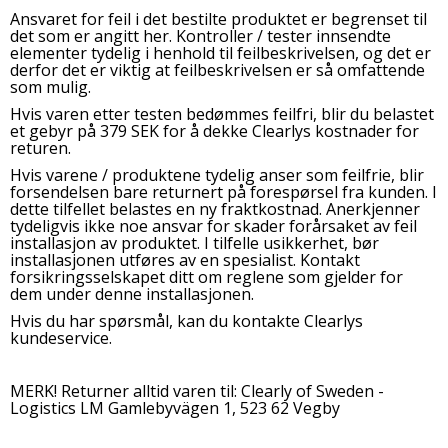
Ansvaret for feil i det bestilte produktet er begrenset til
det som er angitt her. Kontroller / tester innsendte
elementer tydelig i henhold til feilbeskrivelsen, og det er
derfor det er viktig at feilbeskrivelsen er så omfattende
som mulig.
Hvis varen etter testen bedømmes feilfri, blir du belastet
et gebyr på 379 SEK for å dekke Clearlys kostnader for
returen.
Hvis varene / produktene tydelig anser som feilfrie, blir
forsendelsen bare returnert på forespørsel fra kunden. I
dette tilfellet belastes en ny fraktkostnad. Anerkjenner
tydeligvis ikke noe ansvar for skader forårsaket av feil
installasjon av produktet. I tilfelle usikkerhet, bør
installasjonen utføres av en spesialist. Kontakt
forsikringsselskapet ditt om reglene som gjelder for
dem under denne installasjonen.
Hvis du har spørsmål, kan du kontakte Clearlys
kundeservice.
MERK! Returner alltid varen til: Clearly of Sweden -
Logistics LM Gamlebyvägen 1, 523 62 Vegby