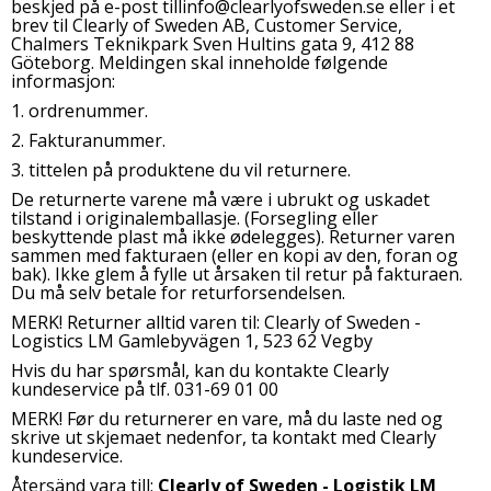
beskjed på e-post tillinfo@clearlyofsweden.se eller i et
brev til Clearly of Sweden AB, Customer Service,
Chalmers Teknikpark Sven Hultins gata 9, 412 88
Göteborg. Meldingen skal inneholde følgende
informasjon:
1. ordrenummer.
2. Fakturanummer.
3. tittelen på produktene du vil returnere.
De returnerte varene må være i ubrukt og uskadet
tilstand i originalemballasje. (Forsegling eller
beskyttende plast må ikke ødelegges). Returner varen
sammen med fakturaen (eller en kopi av den, foran og
bak). Ikke glem å fylle ut årsaken til retur på fakturaen.
Du må selv betale for returforsendelsen.
MERK! Returner alltid varen til: Clearly of Sweden -
Logistics LM Gamlebyvägen 1, 523 62 Vegby
Hvis du har spørsmål, kan du kontakte Clearly
kundeservice på tlf. 031-69 01 00
MERK! Før du returnerer en vare, må du laste ned og
skrive ut skjemaet nedenfor, ta kontakt med Clearly
kundeservice.
Återsänd vara till:
Clearly of Sweden - Logistik LM