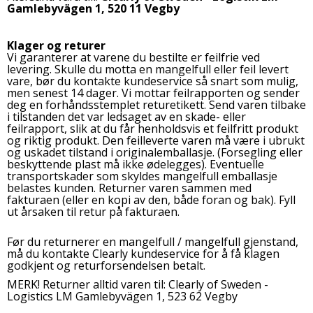
Gamlebyvägen 1, 520 11 Vegby
Klager og returer
Vi garanterer at varene du bestilte er feilfrie ved
levering. Skulle du motta en mangelfull eller feil levert
vare, bør du kontakte kundeservice så snart som mulig,
men senest 14 dager. Vi mottar feilrapporten og sender
deg en forhåndsstemplet returetikett. Send varen tilbake
i tilstanden det var ledsaget av en skade- eller
feilrapport, slik at du får henholdsvis et feilfritt produkt
og riktig produkt. Den feilleverte varen må være i ubrukt
og uskadet tilstand i originalemballasje. (Forsegling eller
beskyttende plast må ikke ødelegges). Eventuelle
transportskader som skyldes mangelfull emballasje
belastes kunden. Returner varen sammen med
fakturaen (eller en kopi av den, både foran og bak). Fyll
ut årsaken til retur på fakturaen.
Før du returnerer en mangelfull / mangelfull gjenstand,
må du kontakte Clearly kundeservice for å få klagen
godkjent og returforsendelsen betalt.
MERK! Returner alltid varen til: Clearly of Sweden -
Logistics LM Gamlebyvägen 1, 523 62 Vegby