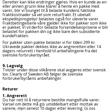
Deretter kan ikke endringer gjøres. Hvis en kunde av en
eller annen grunn ikke klarer å hente en pakke med
varer, blir vi tvunget til å belaste kundens faktiske
fraktkostnader så vel som returfrakt. Et ubetalt
ekspedisjonsgebyr belastes også for uleverte varer.
Fraktbetingelsene våre gjelder ikke for pakker som ikke
er pakket. Vi vil derfor belaste forsendelsesprisene vi blir
belastet for pakken din og ikke bare den subsidierte
kundefrakten.
For pakker uten pakke belaster vi for tiden 299 kr.
Ukravede pakker dekkes ikke av angreretten eller 14
dagers returrett i henhold til anbefalingene fra det
svenske forbrukerbyrået.
9. Lagvalg
Tvister under disse vilkårene skal avgjøres etter svensk
lov. Clearly of Sweden AB følger de svenske
forbrukerbyråens anbefalinger.
Returer
1. Angrerett
Du har rett til å returnere bestilte mangelfulle varer.
Varsel om dette må gis umiddelbart etter mottak av
varene, men senest 10 dager etter levering. Gi oss