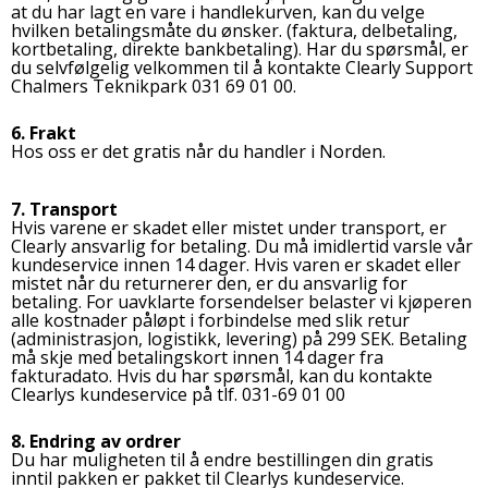
at du har lagt en vare i handlekurven, kan du velge
hvilken betalingsmåte du ønsker. (faktura, delbetaling,
kortbetaling, direkte bankbetaling). Har du spørsmål, er
du selvfølgelig velkommen til å kontakte Clearly Support
Chalmers Teknikpark 031 69 01 00.
6. Frakt
Hos oss er det gratis når du handler i Norden.
7. Transport
Hvis varene er skadet eller mistet under transport, er
Clearly ansvarlig for betaling. Du må imidlertid varsle vår
kundeservice innen 14 dager. Hvis varen er skadet eller
mistet når du returnerer den, er du ansvarlig for
betaling. For uavklarte forsendelser belaster vi kjøperen
alle kostnader påløpt i forbindelse med slik retur
(administrasjon, logistikk, levering) på 299 SEK. Betaling
må skje med betalingskort innen 14 dager fra
fakturadato. Hvis du har spørsmål, kan du kontakte
Clearlys kundeservice på tlf. 031-69 01 00
8. Endring av ordrer
Du har muligheten til å endre bestillingen din gratis
inntil pakken er pakket til Clearlys kundeservice.