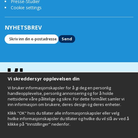
Presse-Studier
Cookie settings
NYHETSBREV
Send
Vi skreddersyr opplevelsen din
Vi bruker informasjonskapsler for å gi deg en personlig
handleopplevelse, personlig annonsering og for å holde
nettsidene våre pålitelige og sikre. For dette formålet samler vi
inn informasjon om brukere, deres design og deres enheter.
Klikk "OK" hvis du tillater alle informasjonskapsler eller velg
hvilke informasjonskapsler du tillater og hvilke du vil slå av ved å
klikke på "Innstillinger" nedenfor.
Clearly of Sweden AB