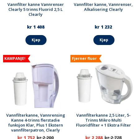
Vannfilter kanne Vannrenser
Vannfilter kanne, Vannrenser,
Clearly 5 trinns Fluorid 2,5 L
Alkalisering Clearly
Clearly
kr 1 408
kr 1 232
Kjøp
Kjøp
KAMPANJE!
Fjerner fluor
Vannfilterkanne, Vannrensing
Vannfilterkanne 2,5 Liter, 5-
Kanne 4-trinns flerstadie
Trinns Mikro Multi
funksjon Klar, Plus 1 Ekstern
Fluoridfilter + 1 Ekstra Filter
vannfilterpatron, Clearly
kr 1 752
kr 2 200
kr 2 288
kr 2 728