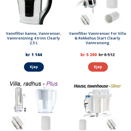
Vannfilter kanne, Vannrenser,
Vannfilter Vannrenser For Villa
Vannrensning 4 trinn Clearly
& Rekkehus Start Clearly
2,5 L
Vannrensing
kr 1 144
kr 5 200
kr 6 512
Kjøp
Kjøp