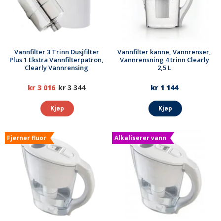
Vannfilter 3 Trinn Dusjfilter
Vannfilter kanne, Vannrenser,
Plus 1 Ekstra Vannfilterpatron,
Vannrensning 4 trinn Clearly
Clearly Vannrensing
2,5 L
kr 3 016
kr 3 344
kr 1 144
Kjøp
Kjøp
Fjerner fluor
Alkaliserer vann