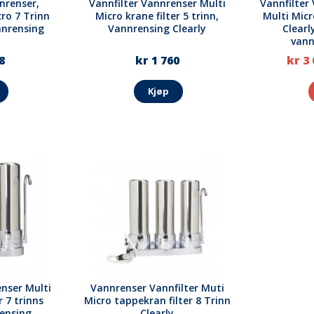
nrenser,
Vannfilter Vannrenser Multi
Vannfilter
cro 7 Trinn
Micro krane filter 5 trinn,
Multi Micr
nnrensing
Vannrensing Clearly
Clearl
vann
8
kr 1 760
kr 3 
Kjøp
enser Multi
Vannrenser Vannfilter Muti
r 7 trinns
Micro tappekran filter 8 Trinn
rensing
Clearly