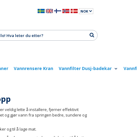
nner
Vannrensere Kran
Vannfilter Dusj-badekar
Vannf
opp
 veldig lette å installere, fjerner effektivit
et og gjør vann fra springen bedre, sundere og
ker og til å lage mat.