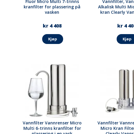
Fluor Micro Multi 7-trinns
Vannfilter, Van
kranfilter for plassering på
Alkalisk Multi Mi
vasken
kran Clearly Va
kr 4 408
kr 4 40
Kjøp
Kjøp
Vannfilter Vannrenser Micro
Vannfilter Vannr
Multi 6-trinns kranfilter for
Micro Kran Filte
plassering i en vask
Clearly Vann