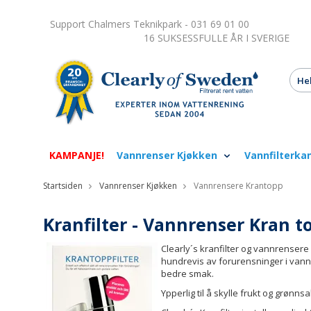
Support Chalmers Teknikpark - 031 69 01 00
16 SUKSESSFULLE ÅR I SVERIGE
KAMPANJE!
Vannrenser Kjøkken
Vannfilterka
Startsiden
Vannrenser Kjøkken
Vannrensere Krantopp
Kranfilter - Vannrenser Kran t
Clearly´s kranfilter og vannrensere er
hundrevis av forurensninger i vann
bedre smak.
Ypperlig til å skylle frukt og grønnsa