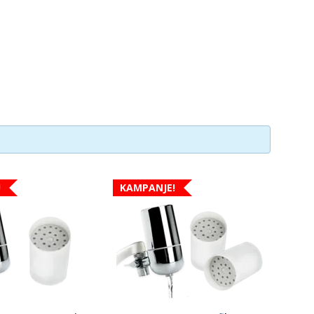
!
KAMPANJE!