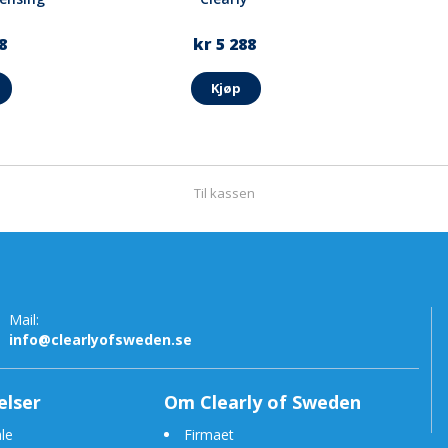
8
kr 5 288
Kjøp
Til kassen
Mail:
info@clearlyofsweden.se
elser
Om Clearly of Sweden
le
Firmaet