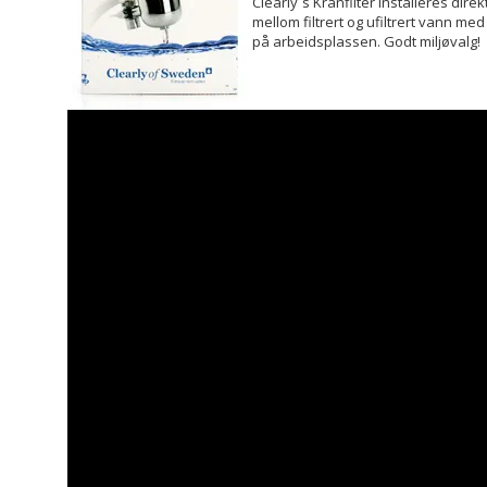
Clearly´s Kranfilter installeres dire
mellom filtrert og ufiltrert vann m
på arbeidsplassen. Godt miljøvalg!