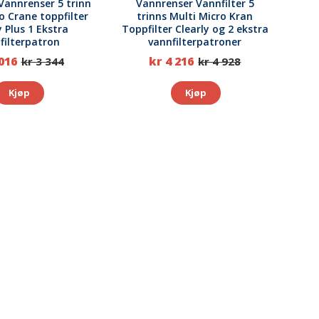
 Vannrenser 5 trinn
Vannrenser Vannfilter 5
o Crane toppfilter
trinns Multi Micro Kran
y Plus 1 Ekstra
Toppfilter Clearly og 2 ekstra
filterpatron
vannfilterpatroner
016
kr 4 216
kr 3 344
kr 4 928
Kjøp
Kjøp