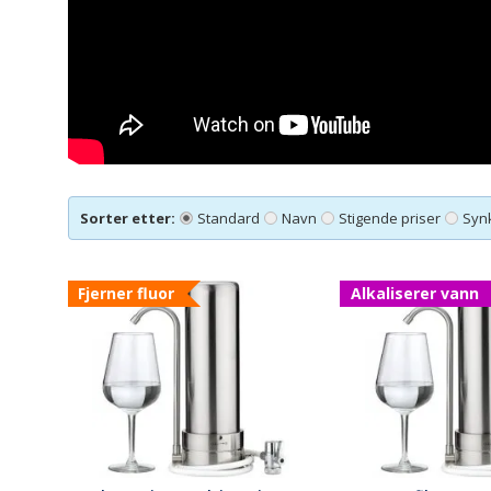
Sorter etter:
Standard
Navn
Stigende priser
Syn
Fjerner fluor
Alkaliserer vann