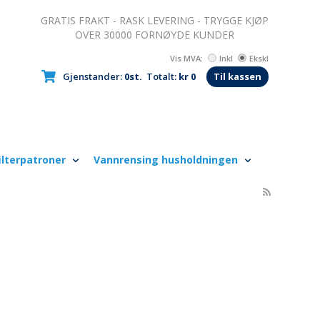
GRATIS FRAKT - RASK LEVERING - TRYGGE KJØP
OVER 30000 FORNØYDE KUNDER
Vis MVA:
Inkl
Ekskl
Gjenstander:
0st.
Totalt:
kr 0
Til kassen
ilterpatroner
Vannrensing husholdningen