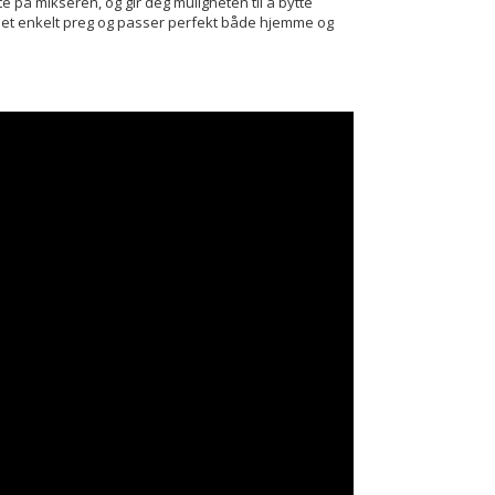
kte på mikseren, og gir deg muligheten til å bytte
ed et enkelt preg og passer perfekt både hjemme og