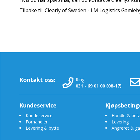
Hvis du har spørsmål, kan du kontakte Clearlys kun
Tilbake til: Clearly of Sweden - LM Logistics Gamle
Kontakt oss:
Ring:
031 - 69 01 00 (08-17)
Kundeservice
Kjøpsbeting
Kundeservice
Handle & beta
Forhandler
Levering
Levering & bytte
Angreret & ga