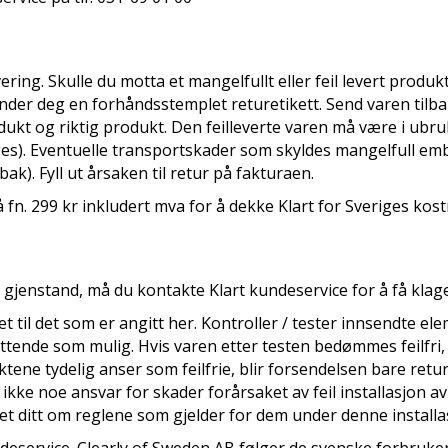
evering. Skulle du motta et mangelfullt eller feil levert pro
der deg en forhåndsstemplet returetikett. Send varen tilbake
produkt og riktig produkt. Den feilleverte varen må være i ubru
gges). Eventuelle transportskader som skyldes mangelfull e
ak). Fyll ut årsaken til retur på fakturaen.
på fn. 299 kr inkludert mva for å dekke Klart for Sveriges ko
 gjenstand, må du kontakte Klart kundeservice for å få klag
t til det som er angitt her. Kontroller / tester innsendte ele
fattende som mulig. Hvis varen etter testen bedømmes feilfri,
tene tydelig anser som feilfrie, blir forsendelsen bare return
kke noe ansvar for skader forårsaket av feil installasjon av 
pet ditt om reglene som gjelder for dem under denne installa