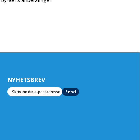
rbyråens anbefalinger.
NYHETSBREV
Send