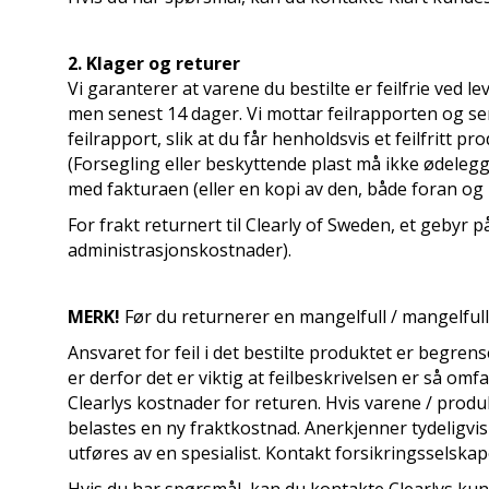
2. Klager og returer
Vi garanterer at varene du bestilte er feilfrie ved l
men senest 14 dager. Vi mottar feilrapporten og sen
feilrapport, slik at du får henholdsvis et feilfritt 
(Forsegling eller beskyttende plast må ikke ødele
med fakturaen (eller en kopi av den, både foran og b
For frakt returnert til Clearly of Sweden, et gebyr 
administrasjonskostnader).
MERK!
Før du returnerer en mangelfull / mangelfull
Ansvaret for feil i det bestilte produktet er begrense
er derfor det er viktig at feilbeskrivelsen er så om
Clearlys kostnader for returen. Hvis varene / produk
belastes en ny fraktkostnad. Anerkjenner tydeligvis i
utføres av en spesialist. Kontakt forsikringsselska