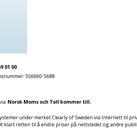
9 01 00
jonsnummer: 556660-5688
via.
Norsk Moms och Toll kommer till.
stemer under merket Clearly of Sweden via Internett til priv
 klart retten til å endre priser på nettstedet og andre publ