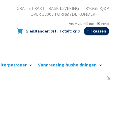
GRATIS FRAKT - RASK LEVERING - TRYGGE KJØP
OVER 30000 FORNØYDE KUNDER
Vis MVA:
Inkl
Ekskl
Gjenstander:
0st.
Totalt:
kr 0
Til kassen
ilterpatroner
Vannrensing husholdningen