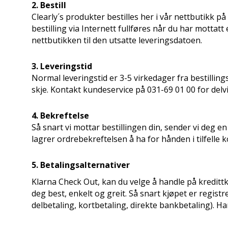
2. Bestill
Clearly´s produkter bestilles her i vår nettbutikk p
bestilling via Internett fullføres når du har mottatt 
nettbutikken til den utsatte leveringsdatoen.
3. Leveringstid
Normal leveringstid er 3-5 virkedager fra bestillings
skje. Kontakt kundeservice på 031-69 01 00 for delvis
4. Bekreftelse
Så snart vi mottar bestillingen din, sender vi deg 
lagrer ordrebekreftelsen å ha for hånden i tilfelle
5. Betalingsalternativer
Klarna Check Out, kan du velge å handle på kredittko
deg best, enkelt og greit.
Så snart kjøpet er registr
delbetaling, kortbetaling, direkte bankbetaling). H