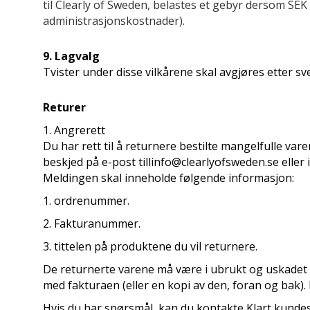
til Clearly of Sweden, belastes et gebyr dersom SE
administrasjonskostnader).
9. Lagvalg
Tvister under disse vilkårene skal avgjøres etter s
Returer
1. Angrerett
Du har rett til å returnere bestilte mangelfulle var
beskjed på e-post tillinfo@clearlyofsweden.se eller
Meldingen skal inneholde følgende informasjon:
1. ordrenummer.
2. Fakturanummer.
3. tittelen på produktene du vil returnere.
De returnerte varene må være i ubrukt og uskadet t
med fakturaen (eller en kopi av den, foran og bak). 
Hvis du har spørsmål, kan du kontakte Klart kundese