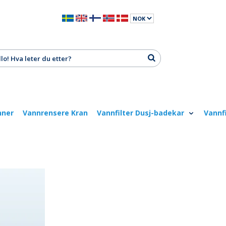
nner
Vannrensere Kran
Vannfilter Dusj-badekar
Vannf