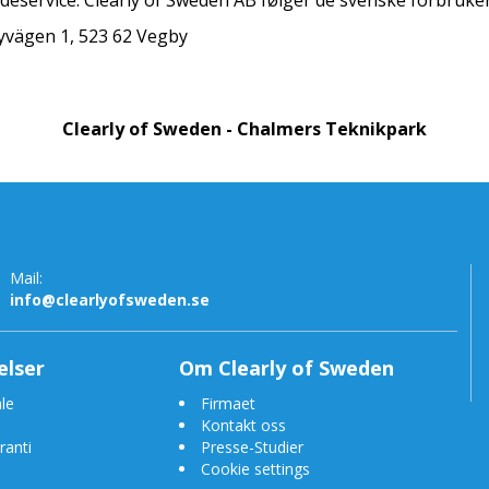
deservice. Clearly of Sweden AB følger de svenske forbruke
byvägen 1, 523 62 Vegby
Clearly of Sweden - Chalmers Teknikpark
Mail:
info@clearlyofsweden.se
elser
Om Clearly of Sweden
le
Firmaet
Kontakt oss
ranti
Presse-Studier
Cookie settings