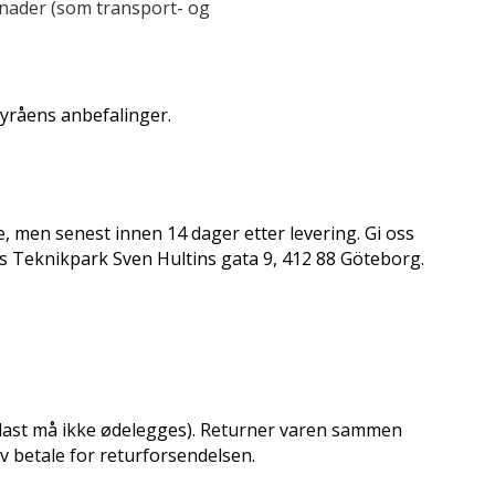
stnader (som transport- og
byråens anbefalinger.
e, men senest innen 14 dager etter levering. Gi oss
ers Teknikpark Sven Hultins gata 9, 412 88 Göteborg.
 plast må ikke ødelegges). Returner varen sammen
lv betale for returforsendelsen.