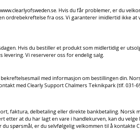
å www.clearlyofsweden.se. Hvis du får problemer, er du velko
en ordrebekreftelse fra oss. Vi garanterer imidlertid ikke at 
dagen. Hvis du bestiller et produkt som midlertidig er utsolgt
 levering. Vi reserverer oss for endelig salg.
en bekreftelsesmail med informasjon om bestillingen din.
Nors
 kontakt med Clearly Support Chalmers Teknikpark (tlf. 031-69
rt, faktura, delbetaling eller direkte bankbetaling.
Norsk m
ert etter at du har lagt en vare i handlekurven, kan du velge
ar du spørsmål, er du selvfølgelig velkommen til å kontakte