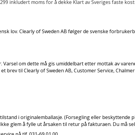
K 299 inkludert moms for å dekke Klart av Sveriges faste ko
vensk lov. Clearly of Sweden AB følger de svenske forbruker
er. Varsel om dette må gis umiddelbart etter mottak av varen
 i et brev til Clearly of Sweden AB, Customer Service, Chalm
ilstand i originalemballasje. (Forsegling eller beskyttende
Ikke glem å fylle ut årsaken til retur på fakturaen. Du må se
rvice på tlf. 031-69 01 00