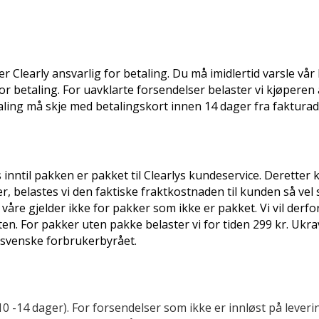
er Clearly ansvarlig for betaling. Du må imidlertid varsle vå
for betaling. For uavklarte forsendelser belaster vi kjøperen 
etaling må skje med betalingskort innen 14 dager fra faktura
s inntil pakken er pakket til Clearlys kundeservice. Deretter 
, belastes vi den faktiske fraktkostnaden til kunden så vel
våre gjelder ikke for pakker som ikke er pakket. Vi vil derfor
en. For pakker uten pakke belaster vi for tiden 299 kr. Ukr
t svenske forbrukerbyrået.
10 -14 dager). For forsendelser som ikke er innløst på lever