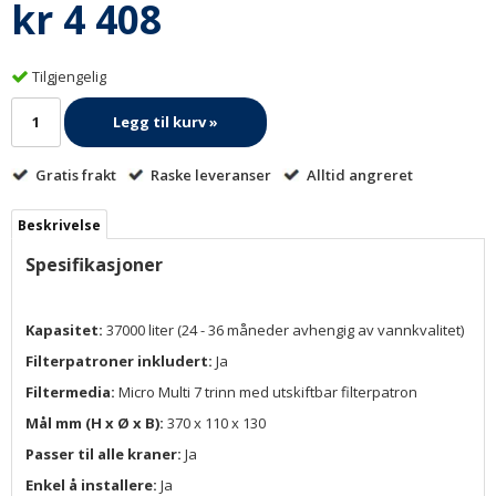
kr 4 408
Tilgjengelig
Legg til kurv »
Gratis frakt
Raske leveranser
Alltid angreret
Beskrivelse
Spesifikasjoner
Kapasitet:
37000 liter (24 - 36 måneder avhengig av vannkvalitet)
Filterpatroner inkludert:
Ja
Filtermedia:
Micro Multi 7 trinn med utskiftbar filterpatron
Mål mm (H x Ø x B):
370 x 110 x 130
Passer til alle kraner:
Ja
Enkel å installere:
Ja