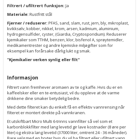
Filtrert / ufiltrert funksjon:
Ja
Materiale:
Rustfritt stål
Fjerner / reduserer:
PFAS, sand, slam, rust, jern, bly, mikroplast,
kvikksølv, kobber, nikkel, krom, arsen, kadmium, aluminium,
hydrogensulfider, cyster, (Giardia, Cryptosporidium). Reduserer
kjemikalier som TTHM, benzen, klor, bisfenol A, sprøytemidler,
medikamentrester og andre kjemiske miljøgifter som for
eksempel kan forårsake dårlig lukt og smak.
"Kjemikalier verken synlig eller filt"
Informasjon
Filtrert vann fremhever aromaen av te og kaffe. Hvis du er en
kaffeelsker eller en te-entusiast, vil du oppleve at de varme
drikkene dine smaker betydelig bedre.
Med dette filteret kan du enkelt få en effektiv vannrensing når
filteret er montert direkte på vannkranen.
Et utskiftbart Micro Multi 6-trinns vannfilter så vel som et
karbonblokkfilter med lang levetid gir lave kostnader (8 øre per
liter) og ekstra lang levetid (37000 liter, omtrent 24 - 36 måneder).
Bare velg med en bryter hvis du vil ha filtrert eller ufiltrert vann.