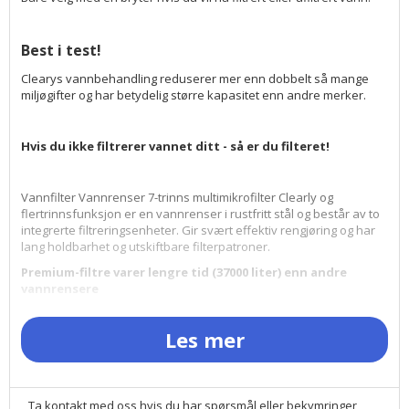
Best i test!
Clearys vannbehandling reduserer mer enn dobbelt så mange
miljøgifter og har betydelig større kapasitet enn andre merker.
Hvis du ikke filtrerer vannet ditt - så er du filteret!
Vannfilter Vannrenser 7-trinns multimikrofilter Clearly og
flertrinnsfunksjon er en vannrenser i rustfritt stål og består av to
integrerte filtreringsenheter. Gir svært effektiv rengjøring og har
lang holdbarhet og utskiftbare filterpatroner.
Premium-filtre varer lengre tid (37000 liter) enn andre
vannrensere
Vannfilter Vannrenser Multimicro 7 trinn Clearly er
markedsledende for sin svært effektive Multi-Step-funksjon og
Les mer
passer til alle kraner og har en velger for filtrert eller ufiltrert
vann. Fjerner hundrevis av forurensninger, dårlig lukt og smak i
vannet, plasseres på vasken og kobles enkelt direkte til kranens
topp og har utskiftbare vannfilterpatroner.
Du får et bedre,
Ta kontakt med oss hvis du har spørsmål eller bekymringer