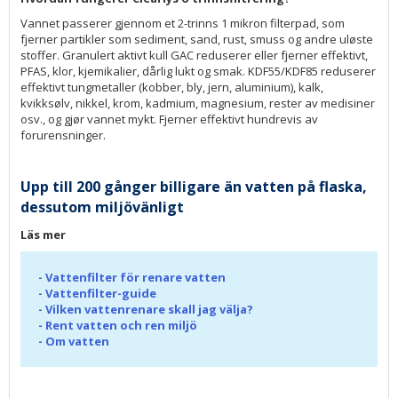
Vannet passerer gjennom et 2-trinns 1 mikron filterpad, som
fjerner partikler som sediment, sand, rust, smuss og andre uløste
stoffer. Granulert aktivt kull GAC reduserer eller fjerner effektivt,
PFAS, klor, kjemikalier, dårlig lukt og smak. KDF55/KDF85 reduserer
effektivt tungmetaller (kobber, bly, jern, aluminium), kalk,
kvikksølv, nikkel, krom, kadmium, magnesium, rester av medisiner
osv., og gjør vannet mykt. Fjerner effektivt hundrevis av
forurensninger.
Upp till 200 gånger billigare än vatten på flaska,
dessutom miljövänligt
Läs mer
-
Vattenfilter för renare vatten
-
Vattenfilter-guide
-
Vilken vattenrenare skall jag välja?
-
Rent vatten och ren miljö
-
Om vatten