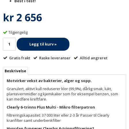
Best i test!
kr 2 656
Tilgjengelig
Legg til kurv »
Gratis frakt
Raske leveranser
Alltid angreret
Beskrivelse
Motvirker vekst av bakterier, alger og sopp.
Granulert, aktivt kull reduserer klor (99,9%), dårlig smak, lukt,
plantevernmidler og kjemikalier som for eksempel benzen, som
kan medføre kreftfare.
Clearly 6-trinns Plus Multi - Mikro filterpatron
Filtreringskapasitet: 37 000 liter eller 2-3 år Passer til Clearly
kranfilter samt underbenkfilter
Hvordan fungerer Clearlys 6-trinnsfiltrering?