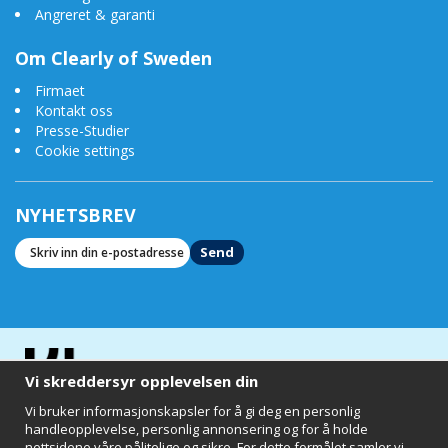
Angreret & garanti
Om Clearly of Sweden
Firmaet
Kontakt oss
Presse-Studier
Cookie settings
NYHETSBREV
Send
Vi skreddersyr opplevelsen din
Vi bruker informasjonskapsler for å gi deg en personlig
handleopplevelse, personlig annonsering og for å holde
nettsidene våre pålitelige og sikre. For dette formålet samler vi