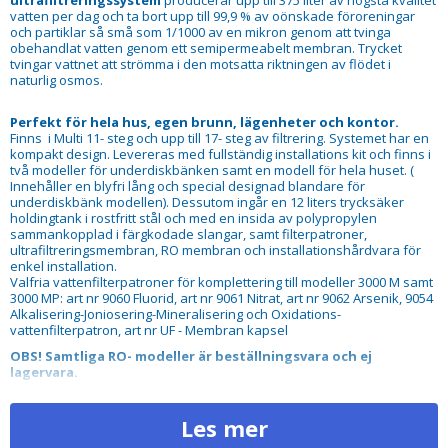
ultrafiltreringssystem
producerar upp till 375 liter av högsta kvalitet
vatten per dag och ta bort upp till 99,9 % av oönskade föroreningar
och partiklar så små som 1/1000 av en mikron genom att tvinga
obehandlat vatten genom ett semipermeabelt membran. Trycket
tvingar vattnet att strömma i den motsatta riktningen av flödet i
naturlig osmos.
Perfekt för hela hus, egen brunn, lägenheter och kontor.
Finns i Multi 11- steg och upp till 17- steg av filtrering. Systemet har en
kompakt design. Levereras med fullständig installations kit och finns i
två modeller för underdiskbänken samt en modell för hela huset. (
Innehåller en blyfri lång och special designad blandare för
underdiskbänk modellen). Dessutom ingår en 12 liters trycksäker
holdingtank i rostfritt stål och med en insida av polypropylen
sammankopplad i färgkodade slangar, samt filterpatroner,
ultrafiltreringsmembran, RO membran och installationshårdvara för
enkel installation.
Valfria vattenfilterpatroner för komplettering till modeller 3000 M samt
3000 MP: art nr 9060 Fluorid, art nr 9061 Nitrat, art nr 9062 Arsenik, 9054
Alkalisering-Joniosering-Mineralisering och Oxidations-
vattenfilterpatron, art nr UF - Membran kapsel
OBS! Samtliga RO- modeller är beställningsvara och ej
lagervara.
DELBETALA ... upp till 24 månader
Les mer
Clearly of Sweden - Chalmers Teknikpark - 031 69 01 00