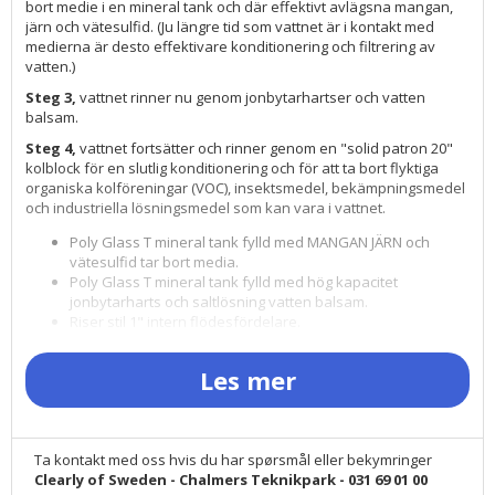
bort medie i en mineral tank och där effektivt avlägsna mangan,
järn och vätesulfid. (Ju längre tid som vattnet är i kontakt med
medierna är desto effektivare konditionering och filtrering av
vatten.)
Steg 3,
vattnet rinner nu genom jonbytarhartser och vatten
balsam.
Steg 4,
vattnet fortsätter och rinner genom en "solid patron 20"
kolblock för en slutlig konditionering och för att ta bort flyktiga
organiska kolföreningar (VOC), insektsmedel, bekämpningsmedel
och industriella lösningsmedel som kan vara i vattnet.
Poly Glass T mineral tank fylld med MANGAN JÄRN och
vätesulfid tar bort media.
Poly Glass T mineral tank fylld med hög kapacitet
jonbytarharts och saltlösning vatten balsam.
Riser stil 1" intern flödesfördelare.
Halvledar mikroprocessor med LED-display ventil
Electronics kontroll
Les mer
41 LPM / liter per minut 2.0 cu. ft.-förslag gallon per minut
flöde.
3/4 "eller 1" rostfritt stål Bypass Valve.
Chrome ärm / jacka - Polyester glasfiber tank
Ta kontakt med oss hvis du har spørsmål eller bekymringer
NSF® certifierad komponent
Clearly of Sweden - Chalmers Teknikpark - 031 69 01 00