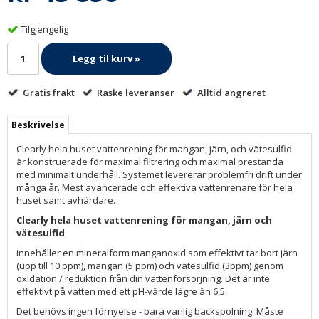
Tilgjengelig
Legg til kurv »
Gratis frakt
Raske leveranser
Alltid angreret
Beskrivelse
Clearly hela huset vattenrening för mangan, järn, och vätesulfid
är konstruerade för maximal filtrering och maximal prestanda
med minimalt underhåll. Systemet levererar problemfri drift under
många år. Mest avancerade och effektiva vattenrenare för hela
huset samt avhärdare.
Clearly hela huset vattenrening för mangan, järn och
vätesulfid
innehåller en mineralform manganoxid som effektivt tar bort järn
(upp till 10 ppm), mangan (5 ppm) och vätesulfid (3ppm) genom
oxidation / reduktion från din vattenförsörjning. Det är inte
effektivt på vatten med ett pH-värde lägre än 6,5.
Det behövs ingen förnyelse - bara vanlig backspolning. Måste