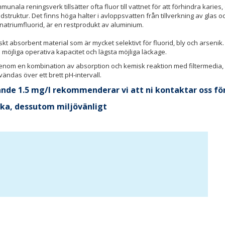
nala reningsverk tillsätter ofta fluor till vattnet för att förhindra karies, 
struktur. Det finns höga halter i avloppsvatten från tillverkning av glas oc
 natriumfluorid, är en restprodukt av aluminium.
tiskt absorbent material som är mycket selektivt för fluorid, bly och arse
möjliga operativa kapacitet och lägsta möjliga läckage.
genom en kombination av absorption och kemisk reaktion med filtermedia,
vändas över ett brett pH-intervall.
ande 1.5 mg/l rekommenderar vi att ni kontaktar oss för 
aska, dessutom miljövänligt