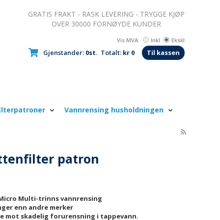
GRATIS FRAKT - RASK LEVERING - TRYGGE KJØP
OVER 30000 FORNØYDE KUNDER
Vis MVA:
Inkl
Ekskl
Gjenstander:
0st.
Totalt:
kr 0
Til kassen
ilterpatroner
Vannrensing husholdningen
ttenfilter patron
Micro Multi-trinns vannrensing
enger enn andre merker
ie mot skadelig forurensning i tappevann.