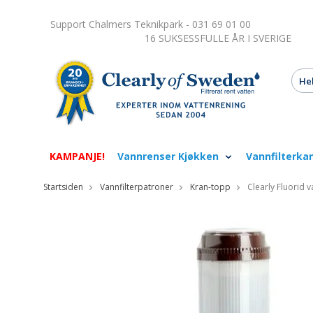
Support Chalmers Teknikpark - 031 69 01 00
16 SUKSESSFULLE ÅR I SVERIGE
KAMPANJE!
Vannrenser Kjøkken
Vannfilterka
Startsiden
Vannfilterpatroner
Kran-topp
Clearly Fluorid v