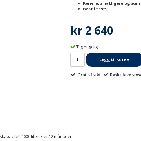
Renere, smakligere og sun
Best i test!
kr 2 640
Tilgjengelig
Legg til kurv »
Gratis frakt
Raske leverans
skapacitet: 4000 liter eller 12 månader.