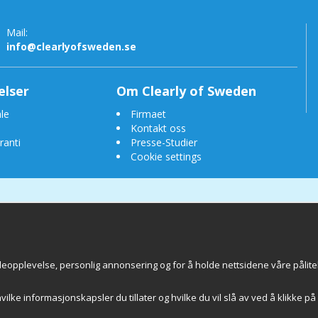
Mail:
info@clearlyofsweden.se
elser
Om Clearly of Sweden
le
Firmaet
Kontakt oss
ranti
Presse-Studier
Cookie settings
eopplevelse, personlig annonsering og for å holde nettsidene våre pålitel
 of Sweden AB
Chalmers Teknikpark
412 58 
hvilke informasjonskapsler du tillater og hvilke du vil slå av ved å klikke på