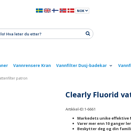
nner
Vannrensere Kran
Vannfilter Dusj-badekar
Vannf
attenfilter patron
Clearly Fluorid va
Artikkel-ID:
1-6661
Markedets unike effektive 
Varer mer enn 10 ganger l
Beskytter deg og din famil