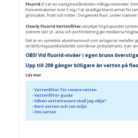
Fluorid
(F-) är en vanlig beståndsdel i många mineraler. Kommu
Koncentrationer över 5 mg / l är skadliga bland annat för tand
grönsaker, frukt och nötter. Oorganiskt fluor, under namnet
Clearly Fluorid Vattenfilter
utnyttjar hög kapacitet synte
extremt stor yt- area och porfördelning ger medierna högsta 
Det är en syntetisk aluminiumoxid som avlägsnar metaller 
en likformig partikelstorlek som liknar jonbytarharts. Kan an
OBS! Vid fluorid-nivåer i egen brunn överstig
Upp till 200 gånger billigare än vatten på fl
Läs mer
-
Vattenfilter för renare vatten
-
Vattenfilter-guide
-
Vilken vattenrenare skall jag välja?
-
Rent vatten och ren miljö
-
Om vatten