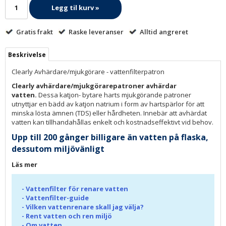
Legg til kurv »
Gratis frakt
Raske leveranser
Alltid angreret
Beskrivelse
Clearly Avhärdare/mjukgörare - vattenfilterpatron
Clearly avhärdare/mjukgörarepatroner avhärdar
vatten.
Dessa katjon- bytare harts mjukgörande patroner
utnyttjar en bädd av katjon natrium i form av hartspärlor för att
minska lösta ämnen (TDS) eller hårdheten. Innebär att avhärdat
vatten kan tillhandahållas enkelt och kostnadseffektivt vid behov.
Upp till 200 gånger billigare än vatten på flaska,
dessutom miljövänligt
Läs mer
-
Vattenfilter för renare vatten
-
Vattenfilter-guide
-
Vilken vattenrenare skall jag välja?
-
Rent vatten och ren miljö
-
Om vatten