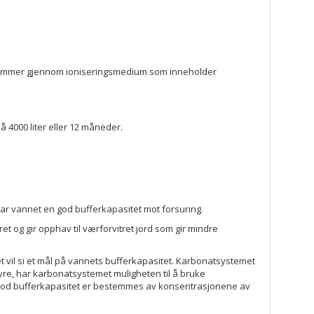
 strømmer gjennom ioniseringsmedium som inneholder
å 4000 liter eller 12 måneder.
, har vannet en god bufferkapasitet mot forsuring.
et og gir opphav til værforvitret jord som gir mindre
et vil si et mål på vannets bufferkapasitet. Karbonatsystemet
syre, har karbonatsystemet muligheten til å bruke
r god bufferkapasitet er bestemmes av konsentrasjonene av