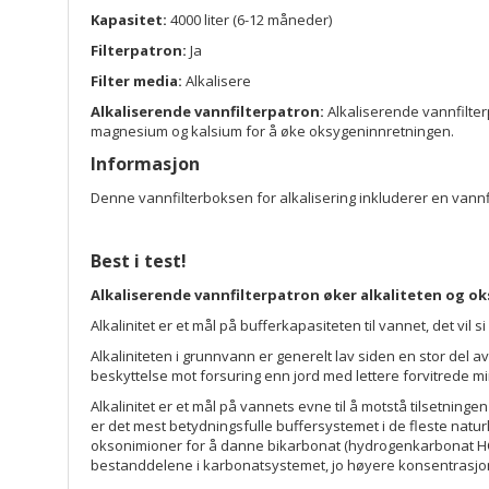
Kapasitet:
4000 liter (6-12 måneder)
Filterpatron:
Ja
Filter media:
Alkalisere
Alkaliserende vannfilterpatron:
Alkaliserende vannfilte
magnesium og kalsium for å øke oksygeninnretningen.
Informasjon
Denne vannfilterboksen for alkalisering inkluderer en vannfi
Best i test!
Alkaliserende vannfilterpatron øker alkaliteten og ok
Alkalinitet er et mål på bufferkapasiteten til vannet, det vil
Alkaliniteten i grunnvann er generelt lav siden en stor del av
beskyttelse mot forsuring enn jord med lettere forvitrede 
Alkalinitet er et mål på vannets evne til å motstå tilsetnin
er det mest betydningsfulle buffersystemet i de fleste natur
oksonimioner for å danne bikarbonat (hydrogenkarbonat HCO3
bestanddelene i karbonatsystemet, jo høyere konsentrasjon