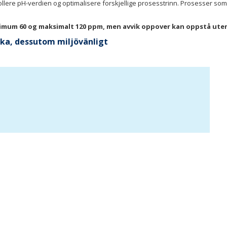
trollere pH-verdien og optimalisere forskjellige prosesstrinn. Prosesser som
minimum 60 og maksimalt 120 ppm, men avvik oppover kan oppstå ute
aska, dessutom miljövänligt