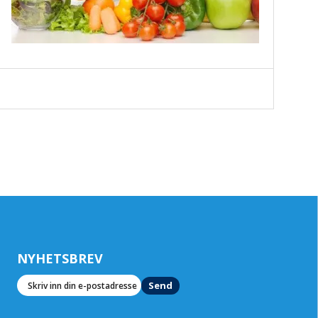
NYHETSBREV
Send