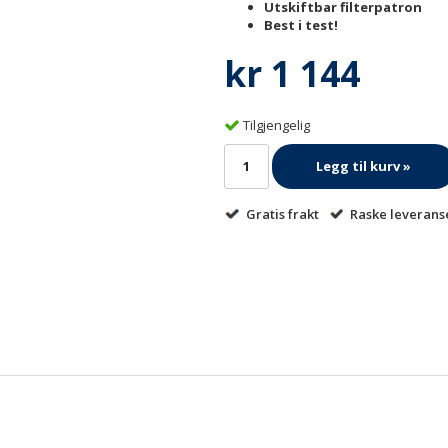
Utskiftbar filterpatron
Best i test!
kr 1 144
Tilgjengelig
Legg til kurv »
Gratis frakt
Raske leverans