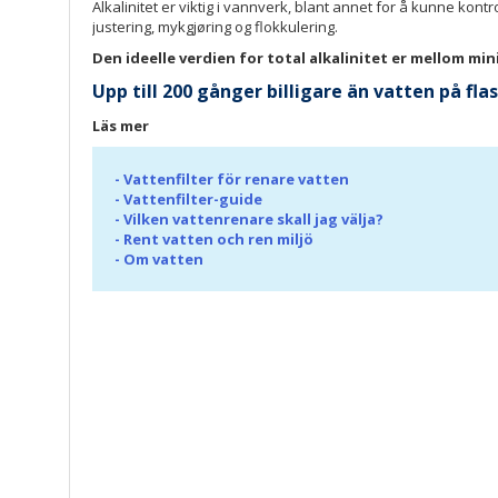
Alkalinitet er viktig i vannverk, blant annet for å kunne kon
justering, mykgjøring og flokkulering.
Den ideelle verdien for total alkalinitet er mellom 
Upp till 200 gånger billigare än vatten på fl
Läs mer
-
Vattenfilter för renare vatten
-
Vattenfilter-guide
-
Vilken vattenrenare skall jag välja?
-
Rent vatten och ren miljö
-
Om vatten