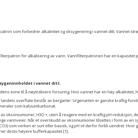
rpatron som forbedrer alkalinitet og oksygenering i vannet ditt. Vannet
lterpatron for alkalisering av vann. Vannfilterpatronen har en kapasitet p
sygeninnholdet i vannet ditt.
 si dens evne til å nøytralisere forsuring. Hvis vannet har en høy alkalinitet
 landets overflate består av bergarter. Urgenarten er ganske kraftig forvitr
mineraler som kalsiumkarbonat.
gen av oksoniumioner, H3O +, uten å reagere med en kraftig pH-reduksjon, d
lige vannveier. Når et overskudd av oksoniumioner tilsettes i form av en 
) som verken er surt eller basisk, og pH vil derfor forbli uendret. Hvo
er desto høyere bufferkapasitet [1].