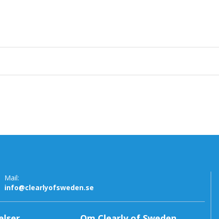
Mail:
info@clearlyofsweden.se
elser
Om Clearly of Sweden