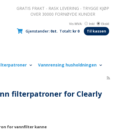
GRATIS FRAKT - RASK LEVERING - TRYGGE KJØP
OVER 30000 FORNØYDE KUNDER
Vis MVA:
Inkl
Ekskl
Gjenstander:
0st.
Totalt:
kr 0
Til kassen
ilterpatroner
Vannrensing husholdningen
nn filterpatroner for Clearly
tron for vannfilter kanne