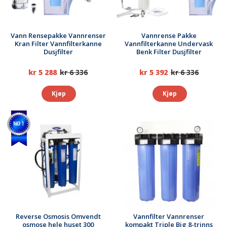
Vann Rensepakke Vannrenser
Vannrense Pakke
Kran Filter Vannfilterkanne
Vannfilterkanne Undervask
Dusjfilter
Benk Filter Dusjfilter
kr 5 288
kr 6 336
kr 5 392
kr 6 336
Kjøp
Kjøp
Reverse Osmosis Omvendt
Vannfilter Vannrenser
osmose hele huset 300
kompakt Triple Big 8-trinns