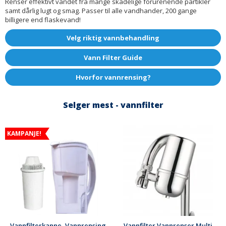
Renser effektivt vandet fra mange skadelige forurenende partikler
samt dårlig lugt og smag. Passer til alle vandhander, 200 gange
billigere end flaskevand!
Velg riktig vannbehandling
Vann Filter Guide
Hvorfor vannrensing?
Selger mest - vannfilter
KAMPANJE!
Vannfilterkanne, Vannrensing
Vannfilter Vannrenser Multi