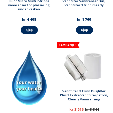
Fluor Micro Multi 7-trinns
Vannfilter Vannrenser Dusj
vannrenser for plassering
Vannfilter 3 trinn Clearly
under vasken
kr 4 408
kr 1 760
Kjøp
Kjøp
KAMPANJE!
Vannfilter 3 Trinn Dusjfilter
Plus 1 Ekstra Vannfilterpatron,
Clearly Vannrensing
kr 3 016
kr 3 344