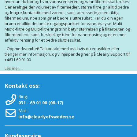
hvordan du bor og hvor vannsrenseren og vannfilteret skal brukes.
Generelt gjelder volumet av filtermedier, større filtre gir alltid bedre
og lengre kontakttid med vannet, samt adressering med riktig
filtermedium, noe som gir et bedre sluttresultat. Har du din egen
brønn er alltid det beste utgangspunktet for vannanalyse. Multi
Micro-filtre og Multi-filtreringstrinn betyr størrelsen på filterputen og
filtermediene samt forskjellige trinn for vannrensing og er en mer
effektiv rensing for et bedre sluttresultat.
- Oppmerksomhet! Ta kontakt med oss ​​hvis du er usikker eller
trenger mer informasjon, og vi hjelper deg her på Clearly Support tlf
+4631 69 01 00
Les mer…
Kontakt oss:
Ring:
031 - 69 01 00 (08-17)
Mail:
info@clearlyofsweden.se
Kundeservice